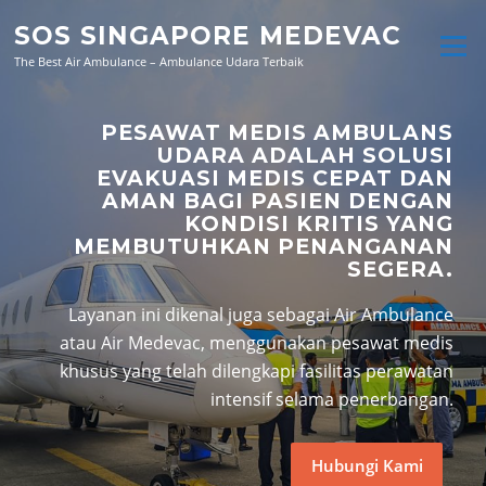
Skip
SOS SINGAPORE MEDEVAC
to
Menu
content
The Best Air Ambulance – Ambulance Udara Terbaik
PESAWAT MEDIS AMBULANS
UDARA ADALAH SOLUSI
EVAKUASI MEDIS CEPAT DAN
AMAN BAGI PASIEN DENGAN
KONDISI KRITIS YANG
MEMBUTUHKAN PENANGANAN
SEGERA.
Layanan ini dikenal juga sebagai Air Ambulance
atau Air Medevac, menggunakan pesawat medis
khusus yang telah dilengkapi fasilitas perawatan
intensif selama penerbangan.
Hubungi Kami