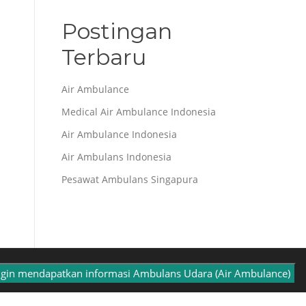
Postingan
Terbaru
Air Ambulance
Medical Air Ambulance Indonesia
Air Ambulance Indonesia
Air Ambulans Indonesia
Pesawat Ambulans Singapura
Screenr parallax theme
by FameThemes
ngin mendapatkan informasi Ambulans Udara (Air Ambulance)