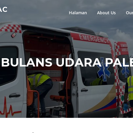
AC
Halaman
About Us
Our
BULANS UDARA PA