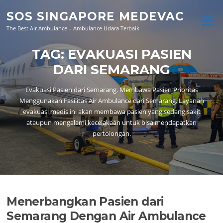
Skip
SOS SINGAPORE MEDEVAC
to
Menu
content
The Best Air Ambulance – Ambulance Udara Terbaik
TAG:
EVAKUASI PASIEN
DARI SEMARANG
Evakuasi Pasien dari Semarang. Membawa Pasien Prioritas
Menggunakan Fasilitas Air Ambulance dari Semarang. Layanan
evakuasi medis ini akan membawa pasien yang sedang sakit
ataupun mengalami kecelakaan untuk bisa mendapatkan
pertolongan.
Menerbangkan Pasien dari
Semarang Dengan Air Ambulance