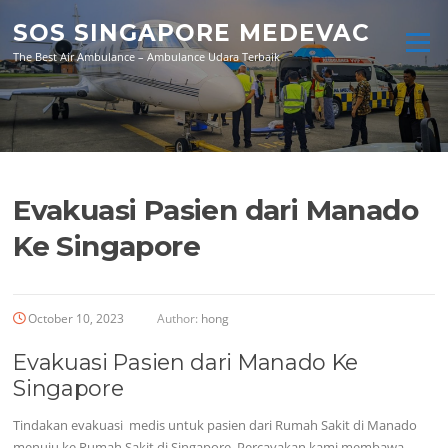
Skip
SOS SINGAPORE MEDEVAC
to
Menu
content
The Best Air Ambulance – Ambulance Udara Terbaik
Evakuasi Pasien dari Manado
Ke Singapore
October 10, 2023
Author:
hong
Evakuasi Pasien dari Manado Ke
Singapore
Tindakan evakuasi medis untuk pasien dari Rumah Sakit di Manado
menuju ke Rumah Sakit di Singapore. Percayakan kami membawa