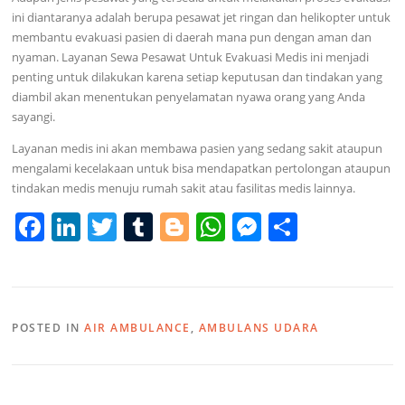
ini diantaranya adalah berupa pesawat jet ringan dan helikopter untuk
membantu evakuasi pasien di daerah mana pun dengan aman dan
nyaman. Layanan Sewa Pesawat Untuk Evakuasi Medis ini menjadi
penting untuk dilakukan karena setiap keputusan dan tindakan yang
diambil akan menentukan penyelamatan nyawa orang yang Anda
sayangi.
Layanan medis ini akan membawa pasien yang sedang sakit ataupun
mengalami kecelakaan untuk bisa mendapatkan pertolongan ataupun
tindakan medis menuju rumah sakit atau fasilitas medis lainnya.
F
Li
T
T
Bl
W
M
S
a
n
w
u
o
h
e
h
c
k
itt
m
g
at
ss
ar
e
e
er
bl
g
s
e
e
POSTED IN
AIR AMBULANCE
,
AMBULANS UDARA
b
dI
r
er
A
n
o
n
p
g
o
p
er