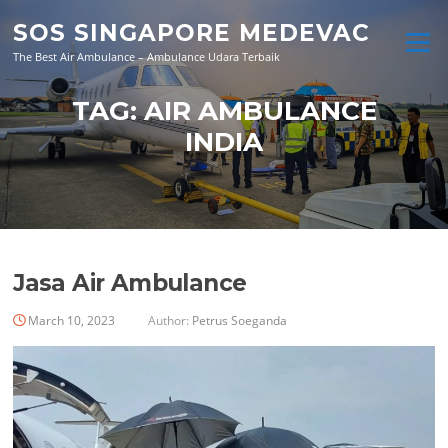
Skip
SOS SINGAPORE MEDEVAC
to
Menu
content
The Best Air Ambulance – Ambulance Udara Terbaik
TAG:
AIR AMBULANCE
INDIA
Jasa Air Ambulance
March 10, 2023
Author:
Petrus Soeganda