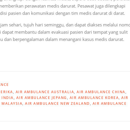
 memberikan perawatan medis darurat. Pesawat juga dilengkapi
si pasien dan komunikasi dengan tim medis darurat di darat.
jam sehari, tujuh hari seminggu, dan dapat diakses melalui nom
ini dapat membantu dalam evakuasi pasien dari tempat yang sulit
ngkau dan berpengalaman dalam menangani kasus medis darurat.
S
h
ar
e
ANCE
MERIKA
,
AIR AMBULANCE AUSTRALIA
,
AIR AMBULANCE CHINA
,
 INDIA
,
AIR AMBULANCE JEPANG
,
AIR AMBULANCE KOREA
,
AIR
 MALAYSIA
,
AIR AMBULANCE NEW ZEALAND
,
AIR AMBULANCE