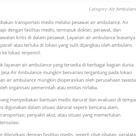
Category:
Air Ambulan
iakan transportasi medis melalui pesawat air ambulance. Air
pi dengan fasilitas medis, termasuk dokter, perawat, dan
awatan kritis di dalam pesawat. Layanan air ambulance biasanya
arah atau terluka di lokasi yang sulit dijangkau oleh ambulans
ke lokasi terpencil.
k layanan air ambulance yang tersedia di berbagai bagian dunia.
asa Air Ambulance mungkin bervariasi tergantung pada lokasi
nan air ambulance mungkin dioperasikan oleh perusahaan swasta
eh organisasi pemerintah atau entitas nirlaba.
yang menyediakan bantuan medis darurat dan evakuasi di tempa
ya digunakan dalam situasi darurat seperti bencana alam,
transportasi, penyakit akut, atau situasi yang memerlukan
erisolasi.
dilengkapi dengan fasilitas medis, seperti obat-obatan, peralat