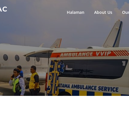
AC
Halaman
About Us
Our