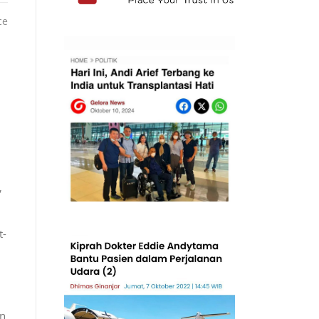
ce
,
t-
an