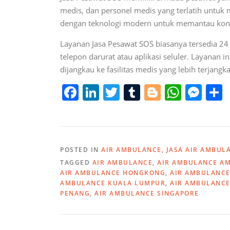
medis, dan personel medis yang terlatih untuk
dengan teknologi modern untuk memantau kondi
Layanan Jasa Pesawat SOS biasanya tersedia 24 
telepon darurat atau aplikasi seluler. Layanan 
dijangkau ke fasilitas medis yang lebih terja
F
Li
T
T
Bl
W
M
a
n
w
u
o
h
e
c
k
itt
m
g
at
ss
e
e
er
bl
g
s
e
POSTED IN
AIR AMBULANCE
,
JASA AIR AMBUL
b
dI
r
er
A
n
TAGGED
AIR AMBULANCE
,
AIR AMBULANCE A
o
n
p
g
AIR AMBULANCE HONGKONG
,
AIR AMBULANCE
AMBULANCE KUALA LUMPUR
,
AIR AMBULANCE
o
p
er
PENANG
,
AIR AMBULANCE SINGAPORE
k